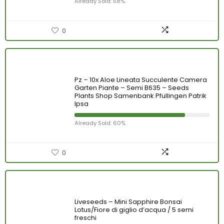
Already Sold: 58%
0
Pz – 10x Aloe Lineata Succulente Camera
Garten Piante – Semi B635 – Seeds
Plants Shop Samenbank Pfullingen Patrik
Ipsa
Already Sold: 60%
0
Liveseeds – Mini Sapphire Bonsai
Lotus/Fiore di giglio d’acqua / 5 semi
freschi