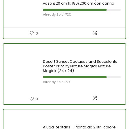
vaso ø20 cm h. 180/200 cm con canna
Already Sold: 72%
0
Desert Sunset Cactuses and Succulents
Poster Print by Nature Magick Nature
Magick (24 x 24)
Already Sold: 77%
0
Ajuga Reptans – Pianta da 2 litri, colore: